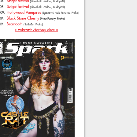
Sziget festival
08.
(Island of Freedom, Budapešť)
Sziget festival
08.
(Island of Freedom, Budapešť)
Hollywood Vampires
.09.
(Sportovní hala Fortuna, Praha)
Black Stone Cherry
09.
(Meet Factory, Praha)
Beartooth
09.
(SaSaZu, Praha)
» zobrazit všechny akce «