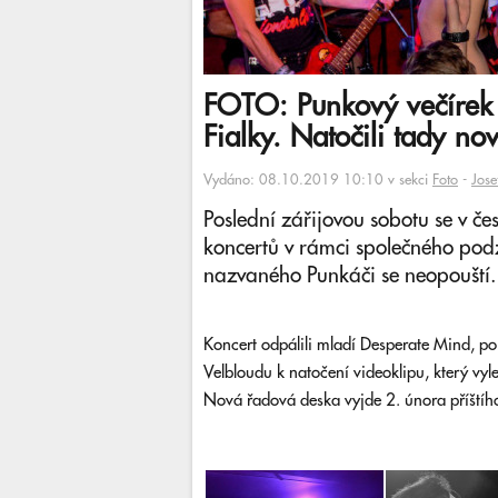
FOTO: Punkový večírek 
Fialky. Natočili tady nov
Vydáno: 08.10.2019 10:10 v sekci
Foto
-
Jose
Poslední zářijovou sobotu se v č
koncertů v rámci společného pod
nazvaného Punkáči se neopouští.
Koncert odpálili mladí Desperate Mind, po 
Velbloudu k natočení videoklipu, který vy
Nová řadová deska vyjde 2. února příštího 