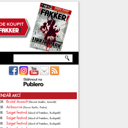
ENDÁŘ AKCÍ
Brutal Assault
08.
(Pevnost Josefov, Jaroměř)
Airbourne
08.
(Forum Karlín, Praha)
Sziget festival
08.
(Island of Freedom, Budapešť)
Sziget festival
08.
(Island of Freedom, Budapešť)
Sziget festival
08.
(Island of Freedom, Budapešť)