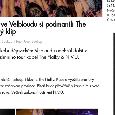
Pá 14.
So 15.
Ne 06
Út 15.
Čt 24.
ve Velbloudu si podmanili The
ý klip
f Soukup
| foto: Josef Soukup
eskobudějovickém Velbloudu odehrál další z
zimního tour kapel The Fialky & N.V.Ú.
nichž nastoupili kluci z The Fialky. Kapela využila prostory
leze začátkem prosince. Píseň bude převážně o kapelním životě.
roku. Večírek zakončili ostřílení N.V.Ú.