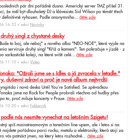
 posledních pár dní pořádně dusno. Americký server TMZ přišel 31.
cí, že měl být dlouholetý DJ a klávesista Sid Wilson po téměř třech
 definitivně vyhozen. Podle anonymního...
čtěte zde
6 16:32 v sekci
Novinky
 druhý singl z chystané desky
"Bude to boj, ale neboj" z nového alba "NEO-NOE", které vyjde na
ia servíruje druhý singl "Kříž a kamení". Ten pokračuje v jízdě - z
 sarkastické koleji, na které sviští celé...
čtěte zde
6 11:10 v sekci
Video
ka: "Ožrali jsme se s Idles a já zvracela v letadle."
ry, duševní zdraví a proč je nové album nejtvrdší
aryngitida i nová deska Until You’re Satisfied. Se zpěvačkou
 Yonaka jsme na Rock for People probrali všechno od hudby přes
po to, proč miluje koncerty v Praze.
čtěte zde
6 10:20 v sekci
Fakkerník
 podle nás nesmíte vynechat na letošním Szigetu!
ěstný spíš mainstreamovým a tanečním line-upem, ale i letos si na
najdete pořádnou porci rocku, metalu a elektroniky, která stojí za
ro vás patnáct jmen, na který letos rozhodně...
čtěte zde