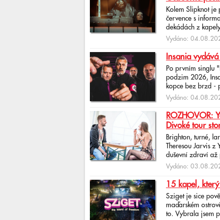
Kolem Slipknot je
července s informa
dekádách z kapely
Vydáno: 04.08.202
Insania vydává
Po prvním singlu 
podzim 2026, Insan
kopce bez brzd - po
Vydáno: 04.08.202
ROZHOVOR: Yona
Divoké tour sto
Brighton, turné, l
Theresou Jarvis z
duševní zdraví až 
Vydáno: 03.08.202
15 kapel, který
Sziget je sice pov
maďarském ostrově 
to. Vybrala jsem p