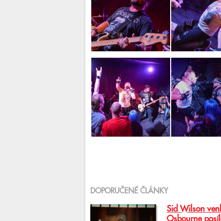
DOPORUČENÉ ČLÁNKY
Sid Wilson venk
Osbourne posíl