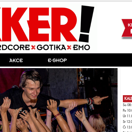
KAL
So 08.
Po 10.
Út 11.
St 12.
Čt 13.