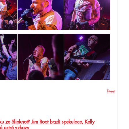
Tweet
u ze Slipknot? Jim Root brzdí spekulace, Kelly
á ostré vzkazy