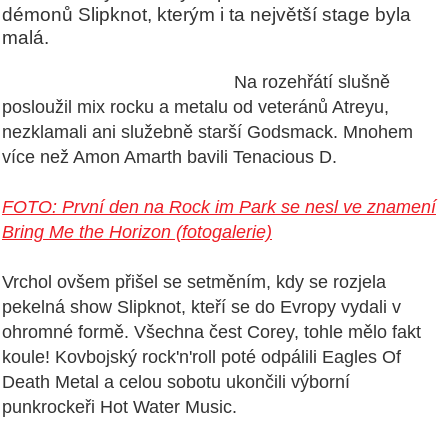
démonů Slipknot, kterým i ta největší stage byla
malá.
Na rozehřátí slušně
posloužil mix rocku a metalu od veteránů Atreyu,
nezklamali ani služebně starší Godsmack. Mnohem
více než Amon Amarth bavili Tenacious D.
FOTO: První den na Rock im Park se nesl ve znamení
Bring Me the Horizon (fotogalerie)
Vrchol ovšem přišel se setměním, kdy se rozjela
pekelná show Slipknot, kteří se do Evropy vydali v
ohromné formě. Všechna čest Corey, tohle mělo fakt
koule! Kovbojský rock'n'roll poté odpálili Eagles Of
Death Metal a celou sobotu ukončili výborní
punkrockeři Hot Water Music.