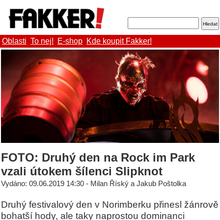
Oblasti
To nej!
E-shop
Kde koupit Fakker!
FOTO: Druhý den na Rock im Park
vzali útokem šílenci Slipknot
Vydáno: 09.06.2019 14:30 - Milan Říský a Jakub Poštolka
Druhý festivalový den v Norimberku přinesl žánrově
bohatší hody, ale taky naprostou dominanci