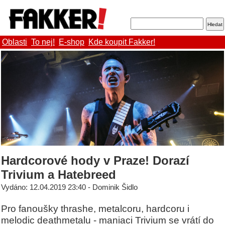
Oblasti
To nej!
E-shop
Kde koupit Fakker!
Hardcorové hody v Praze! Dorazí
Trivium a Hatebreed
Vydáno: 12.04.2019 23:40 - Dominik Šidlo
Pro fanoušky thrashe, metalcoru, hardcoru i
melodic deathmetalu - maniaci Trivium se vrátí do