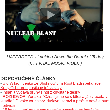
HATEBREED - Looking Down the Barrel of Today
(OFFICIAL MUSIC VIDEO)
DOPORUČENÉ ČLÁNKY
-
Sid Wilson venku ze Slipknot? Jim Root brzdí spekulace,
Kelly Osbourne posílá ostré vzkazy
-
Insania vydává druhý singl z chystané desky
-
ROZHOVOR: Yonaka: "Ožrali jsme se s Idles a já zvracela v
letadle." Divoké tour story, duševní zdraví a proč je nové album
nejtvrdší
-
15 kapel, který podle nás nesmíte vynechat na letošním