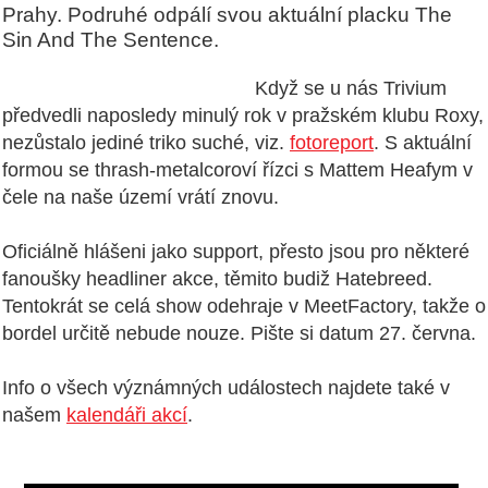
Prahy. Podruhé odpálí svou aktuální placku The
Sin And The Sentence.
Když se u nás Trivium
předvedli naposledy minulý rok v pražském klubu Roxy,
nezůstalo jediné triko suché, viz.
fotoreport
. S aktuální
formou se thrash-metalcoroví řízci s Mattem Heafym v
čele na naše území vrátí znovu.
Oficiálně hlášeni jako support, přesto jsou pro některé
fanoušky headliner akce, těmito budiž Hatebreed.
Tentokrát se celá show odehraje v MeetFactory, takže o
bordel určitě nebude nouze. Pište si datum 27. června.
Info o všech význámných událostech najdete také v
našem
kalendáři akcí
.