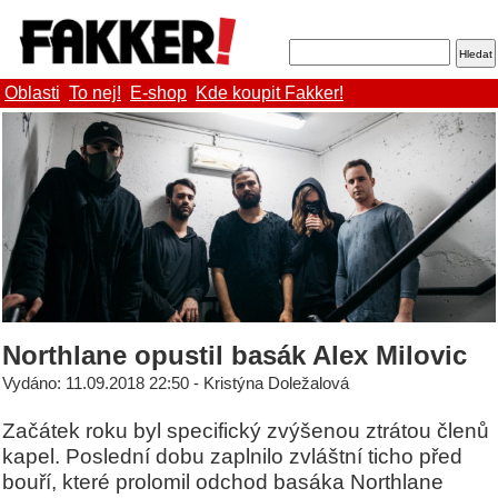
Oblasti
To nej!
E-shop
Kde koupit Fakker!
Northlane opustil basák Alex Milovic
Vydáno: 11.09.2018 22:50 - Kristýna Doležalová
Začátek roku byl specifický zvýšenou ztrátou členů
kapel. Poslední dobu zaplnilo zvláštní ticho před
bouří, které prolomil odchod basáka Northlane