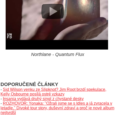
Northlane - Quantum Flux
DOPORUČENÉ ČLÁNKY
-
Sid Wilson venku ze Slipknot? Jim Root brzdí spekulace,
Kelly Osbourne posílá ostré vzkazy
-
Insania vydává druhý singl z chystané desky
-
ROZHOVOR: Yonaka: "Ožrali jsme se s Idles a já zvracela v
letadle." Divoké tour story, duševní zdraví a proč je nové album
nejtvrdší