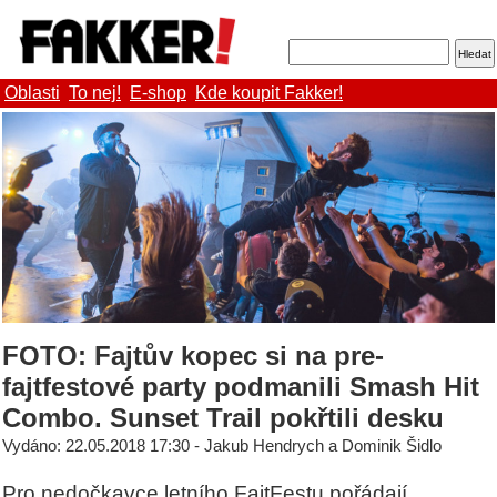
Oblasti
To nej!
E-shop
Kde koupit Fakker!
FOTO: Fajtův kopec si na pre-
fajtfestové party podmanili Smash Hit
Combo. Sunset Trail pokřtili desku
Vydáno: 22.05.2018 17:30 - Jakub Hendrych a Dominik Šidlo
Pro nedočkavce letního FajtFestu pořádají