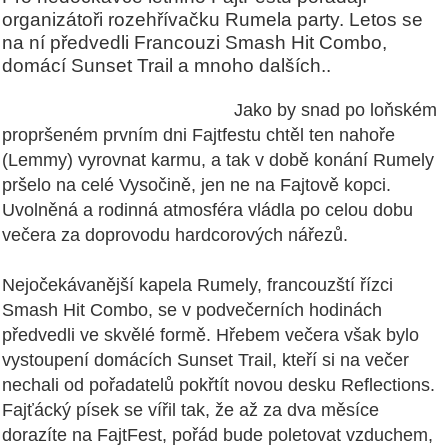
organizátoři rozehřívačku Rumela party. Letos se
na ní předvedli Francouzi Smash Hit Combo,
domácí Sunset Trail a mnoho dalších..
Jako by snad po loňském
propršeném prvním dni Fajtfestu chtěl ten nahoře
(Lemmy) vyrovnat karmu, a tak v době konání Rumely
pršelo na celé Vysočině, jen ne na Fajtově kopci.
Uvolněná a rodinná atmosféra vládla po celou dobu
večera za doprovodu hardcorových nářezů.
Nejočekávanější kapela Rumely, francouzští řízci
Smash Hit Combo, se v podvečerních hodinách
předvedli ve skvělé formě. Hřebem večera však bylo
vystoupení domácích Sunset Trail, kteří si na večer
nechali od pořadatelů pokřtít novou desku Reflections.
Fajťácký písek se vířil tak, že až za dva měsíce
dorazíte na FajtFest, pořád bude poletovat vzduchem,