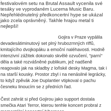
festivalovém setu na Brutal Assault vycenila své
tesáky ve vyprodaném Lucerna Music Baru.
Nepřehlédnutelný předkoncertní hype se ukázal
jako zcela oprávněný. Takhle hrajou metal ti
nejlepší!
Gojira v Praze vypálila
devadesátiminutový set plný hrubozrnných riffů,
kmitajícího dvojkopáku a emoční naléhavosti. Hodně
intenzivní zážitek dokonalo skvělé ozvučení, "parní"
děla a také rozvášněné publikum, jež nadšeně
reagovalo jak na skladby z loňské desky Magma, tak i
na starší kousky. Prostor zbyl i na nenásilné legrácky,
to když zpěvák Joe Duplantier vtipkoval o pachu
česneku linoucím se z předních řad.
Čest zahrát si před Gojirou jako support dostala
smečka Atari Terror, kterou tenhle koncert probral z