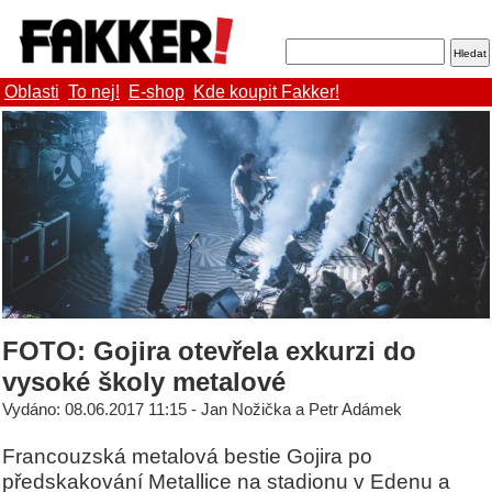
Oblasti
To nej!
E-shop
Kde koupit Fakker!
FOTO: Gojira otevřela exkurzi do
vysoké školy metalové
Vydáno: 08.06.2017 11:15 - Jan Nožička a Petr Adámek
Francouzská metalová bestie Gojira po
předskakování Metallice na stadionu v Edenu a