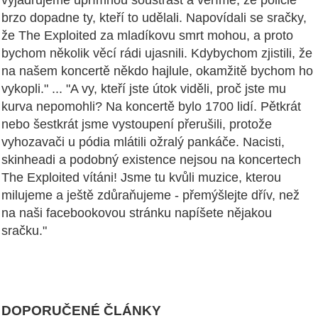
vyjadřujeme upřímnou soustrast a věříme, že policie
brzo dopadne ty, kteří to udělali. Napovídali se sračky,
že The Exploited za mladíkovu smrt mohou, a proto
bychom několik věcí rádi ujasnili. Kdybychom zjistili, že
na našem koncertě někdo hajlule, okamžitě bychom ho
vykopli." ... "A vy, kteří jste útok viděli, proč jste mu
kurva nepomohli? Na koncertě bylo 1700 lidí. Pětkrát
nebo šestkrát jsme vystoupení přerušili, protože
vyhozavači u pódia mlátili ožralý pankáče. Nacisti,
skinheadi a podobný existence nejsou na koncertech
The Exploited vítáni! Jsme tu kvůli muzice, kterou
milujeme a ještě zdůraňujeme - přemýšlejte dřív, než
na naši facebookovou stránku napíšete nějakou
sračku."
DOPORUČENÉ ČLÁNKY