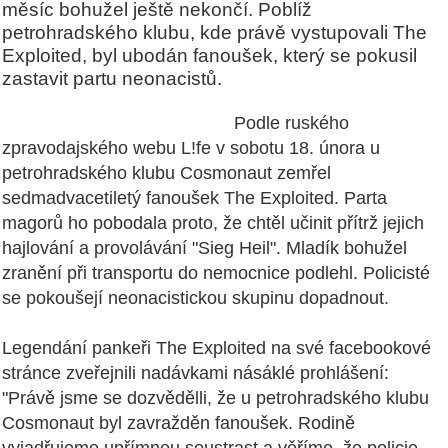
měsíc bohužel ještě nekončí. Poblíž
petrohradského klubu, kde právě vystupovali The
Exploited, byl ubodán fanoušek, který se pokusil
zastavit partu neonacistů.
Podle ruského
zpravodajského webu L!fe v sobotu 18. února u
petrohradského klubu Cosmonaut zemřel
sedmadvacetiletý fanoušek The Exploited. Parta
magorů ho pobodala proto, že chtěl učinit přítrž jejich
hajlování a provolávání "Sieg Heil". Mladík bohužel
zranění při transportu do nemocnice podlehl. Policisté
se pokoušejí neonacistickou skupinu dopadnout.
Legendání pankeři The Exploited na své facebookové
stránce zveřejnili nadávkami násáklé prohlášení:
"Právě jsme se dozvědělli, že u petrohradského klubu
Cosmonaut byl zavražděn fanoušek. Rodině