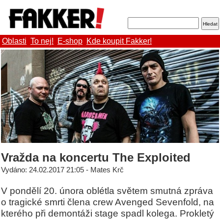
Oblasti
To nej!
E-shop
Kde koupit Fakker!
Vražda na koncertu The Exploited
Vydáno: 24.02.2017 21:05 - Mates Krč
V pondělí 20. února oblétla světem smutná zpráva
o tragické smrti člena crew Avenged Sevenfold, na
kterého při demontáži stage spadl kolega. Prokletý