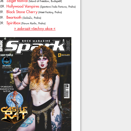
Sziget festival
08.
(Island of Freedom, Budapešť)
Hollywood Vampires
.09.
(Sportovní hala Fortuna, Praha)
Black Stone Cherry
09.
(Meet Factory, Praha)
Beartooth
09.
(SaSaZu, Praha)
Spiritbox
09.
(Forum Karlín, Praha)
» zobrazit všechny akce «