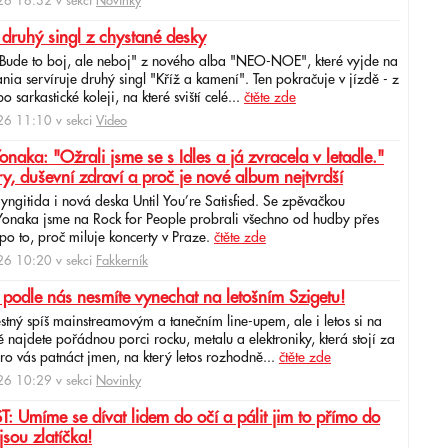
6 16:32 v sekci
Novinky
 druhý singl z chystané desky
"Bude to boj, ale neboj" z nového alba "NEO-NOE", které vyjde na
ia servíruje druhý singl "Kříž a kamení". Ten pokračuje v jízdě - z
 sarkastické koleji, na které sviští celé...
čtěte zde
6 11:10 v sekci
Video
ka: "Ožrali jsme se s Idles a já zvracela v letadle."
ry, duševní zdraví a proč je nové album nejtvrdší
aryngitida i nová deska Until You’re Satisfied. Se zpěvačkou
 Yonaka jsme na Rock for People probrali všechno od hudby přes
po to, proč miluje koncerty v Praze.
čtěte zde
6 10:20 v sekci
Fakkerník
 podle nás nesmíte vynechat na letošním Szigetu!
ěstný spíš mainstreamovým a tanečním line-upem, ale i letos si na
najdete pořádnou porci rocku, metalu a elektroniky, která stojí za
ro vás patnáct jmen, na který letos rozhodně...
čtěte zde
6 10:29 v sekci
Novinky
: Umíme se dívat lidem do očí a pálit jim to přímo do
jsou zlatíčka!