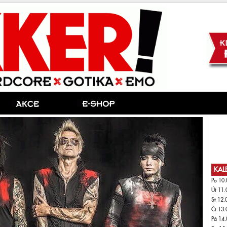
KAL
Po 10.
Út 11.
St 12.
Čt 13.
Pá 14.