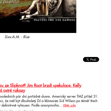
Sixx:A.M. - Rise
u ze Slipknot? Jim Root brzdí spekulace, Kelly
á ostré vzkazy
 posledních pár dní pořádně dusno. Americký server TMZ přišel 31.
cí, že měl být dlouholetý DJ a klávesista Sid Wilson po téměř třech
 definitivně vyhozen. Podle anonymního...
čtěte zde