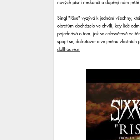
nových písní neskončí a dopřejí nám ještě
Singl "Rise" vyzývá k jednání všechny, kteř
obratům docházelo ve chvíli, kdy lidé odmí
pojednává o tom, jak se celosvětově ocitá
spojit se, diskutovat a ve jménu vlastních
dollhouse.nl