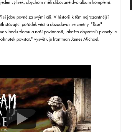
 jeden výlisek, abychom měli slibované dvojalbum kompletní.
í si jdou pevně za svými cíli. V historii k těm nejrazantnější
tli stávající pořádek věcí a dožadovali se změny. "Rise"
me v bodu zlomu a naší povinností, jakožto obyvatelů planety je
 pohnutek povstat," vysvětluje frontman James Michael.