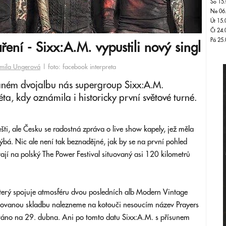
So 15.
Ne 06
Út 15.
Čt 24.
Pá 25.
ení - Sixx:A.M. vypustili nový singl
mila Ungerová
| foto: facebook interpreta
aném dvojalbu nás supergroup Sixx:A.M.
ta, kdy oznámila i historicky první světové turné.
šti, ale Česku se radostná zpráva o live show kapely, jež měla
bá. Nic ale není tak beznadějné, jak by se na první pohled
ají na polský The Power Festival situovaný asi 120 kilometrů
který spojuje atmosféru dvou posledních alb Modern Vintage
ňovanou skladbu nalezneme na kotouči nesoucím název Prayers
váno na 29. dubna. Ani po tomto datu Sixx:A.M. s přísunem