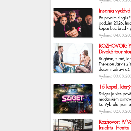
Vydáno: 04.08.202
Insania vydává
Po prvním singlu 
podzim 2026, Insan
kopce bez brzd - po
Vydáno: 04.08.202
ROZHOVOR: Yona
Divoké tour sto
Brighton, turné, l
Theresou Jarvis z
duševní zdraví až 
Vydáno: 03.08.202
15 kapel, který
Sziget je sice pov
maďarském ostrově 
to. Vybrala jsem p
Vydáno: 02.08.202
Rozhovor: P/\ST
ksichtu. Hentai 