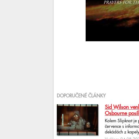
DOPORUČENÉ ČLÁNKY
Sid Wilson venk
Osbourne posíl
Kolem Slipknot je
července s informa
dekádách z kapely