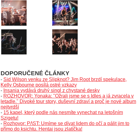
DOPORUČENÉ ČLÁNKY
-
Sid Wilson venku ze Slipknot? Jim Root brzdí spekulace,
Kelly Osbourne posílá ostré vzkazy
-
Insania vydává druhý singl z chystané desky
-
ROZHOVOR: Yonaka: "Ožrali jsme se s Idles a já zvracela v
letadle." Divoké tour story, duševní zdraví a proč je nové album
nejtvrdší
-
15 kapel, který podle nás nesmíte vynechat na letošním
Szigetu!
-
Rozhovor: P/\ST: Umíme se dívat lidem do očí a pálit jim to
přímo do ksichtu. Hentai jsou zlatíčka!