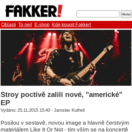
Oblasti
To nej!
E-shop
Kde koupit Fakker!
Stroy poctivě zalili nové, "americké"
EP
Vydáno: 25.11.2015 15:40 - Jaroslav Kutheil
Posilou v sestavě, novou image a hlavně čerstvým
materiálem Like It Or Not - tím vším se na koncertě