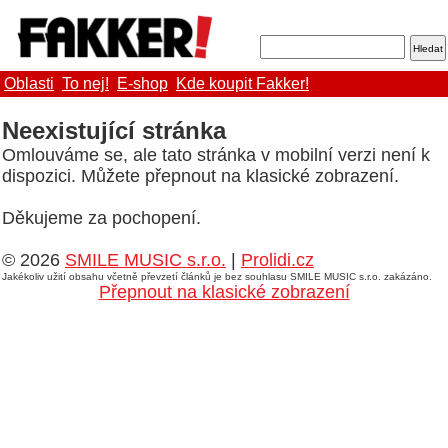
Oblasti
To nej!
E-shop
Kde koupit Fakker!
Neexistující stránka
Omlouváme se, ale tato stránka v mobilní verzi není k
dispozici. Můžete přepnout na klasické zobrazení.
Děkujeme za pochopení.
© 2026
SMILE MUSIC s.r.o.
|
Prolidi.cz
Jakékoliv užití obsahu včetně převzetí článků je bez souhlasu SMILE MUSIC s.r.o. zakázáno.
Přepnout na klasické zobrazení