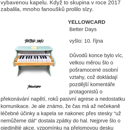
vybavenou kapelu. Když to skupina v roce 2017
zabalila, mnoho fanoušků prolilo slzy.
YELLOWCARD
Better Days
vyšlo: 10. října
Důvodů konce bylo víc,
velkou měrou šlo o
pošramocené osobní
vztahy, což dokládají
pozdější komentáře
protagonistů o
překonávání napětí, roků pasivní agrese a nedostatku
komunikace. Je ale známo, že čas má až nečekaně
léčebné účinky a kapela se nakonec přes stesky "už
nemůžeme dál" dostala zpátky do hal. Nejprve šlo o
ojedinělé akce, vzpomínku na přelomovou desku