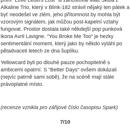
písni "Love Letters Lost" si zahostoval Matt Skiba z
Alkaline Trio, který v Blink-182 strávil nějaký ten pátek a
byť neodešel ve zlém, jeho přítomnost by mohla být
vzorovým signálem, jak můžou post-kapelní vztahy
fungovat. Prostor dostala také někdejší pop punková
ikona Avril Lavigne. "You Broke Me Too" je hezky
sentimentální moment, který jako by někdo vytáhl po
pětadvaceti letech ze dna šuplíku.
Yellowcard byli po dlouhé pauze pochopitelně s
ambicemi opatrní. S "Better Days" ovšem dokázali
(nejvíc patrně sami sobě), že na scéně mají stále
právoplatné místo.
(recenze vznikla pro zářijové číslo časopisu Spark)
7/10