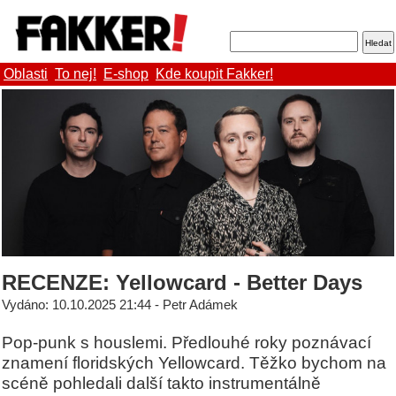
Oblasti
To nej!
E-shop
Kde koupit Fakker!
RECENZE: Yellowcard - Better Days
Vydáno: 10.10.2025 21:44 - Petr Adámek
Pop-punk s houslemi. Předlouhé roky poznávací
znamení floridských Yellowcard. Těžko bychom na
scéně pohledali další takto instrumentálně