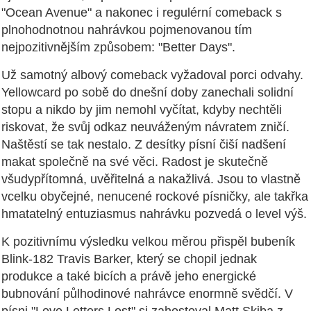
"Ocean Avenue" a nakonec i regulérní comeback s
plnohodnotnou nahrávkou pojmenovanou tím
nejpozitivnějším způsobem: "Better Days".
Už samotný albový comeback vyžadoval porci odvahy.
Yellowcard po sobě do dnešní doby zanechali solidní
stopu a nikdo by jim nemohl vyčítat, kdyby nechtěli
riskovat, že svůj odkaz neuváženým návratem zničí.
Naštěstí se tak nestalo. Z desítky písní čiší nadšení
makat společně na své věci. Radost je skutečně
všudypřítomná, uvěřitelná a nakažlivá. Jsou to vlastně
vcelku obyčejné, nenucené rockové písničky, ale takřka
hmatatelný entuziasmus nahrávku pozvedá o level výš.
K pozitivnímu výsledku velkou měrou přispěl bubeník
Blink-182 Travis Barker, který se chopil jednak
produkce a také bicích a právě jeho energické
bubnování půlhodinové nahrávce enormně svědčí. V