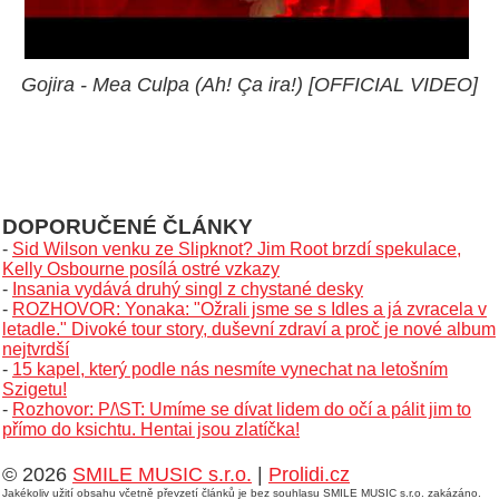
Gojira - Mea Culpa (Ah! Ça ira!) [OFFICIAL VIDEO]
DOPORUČENÉ ČLÁNKY
-
Sid Wilson venku ze Slipknot? Jim Root brzdí spekulace,
Kelly Osbourne posílá ostré vzkazy
-
Insania vydává druhý singl z chystané desky
-
ROZHOVOR: Yonaka: "Ožrali jsme se s Idles a já zvracela v
letadle." Divoké tour story, duševní zdraví a proč je nové album
nejtvrdší
-
15 kapel, který podle nás nesmíte vynechat na letošním
Szigetu!
-
Rozhovor: P/\ST: Umíme se dívat lidem do očí a pálit jim to
přímo do ksichtu. Hentai jsou zlatíčka!
© 2026
SMILE MUSIC s.r.o.
|
Prolidi.cz
Jakékoliv užití obsahu včetně převzetí článků je bez souhlasu SMILE MUSIC s.r.o. zakázáno.