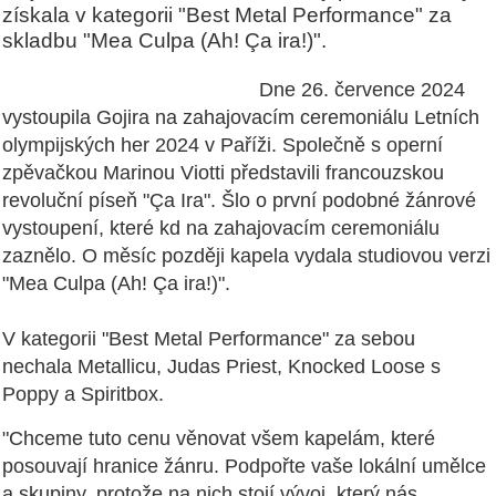
získala v kategorii "Best Metal Performance" za
skladbu "Mea Culpa (Ah! Ça ira!)".
Dne 26. července 2024
vystoupila Gojira na zahajovacím ceremoniálu Letních
olympijských her 2024 v Paříži. Společně s operní
zpěvačkou Marinou Viotti představili francouzskou
revoluční píseň "Ça Ira". Šlo o první podobné žánrové
vystoupení, které kd na zahajovacím ceremoniálu
zaznělo. O měsíc později
kapela vydala studiovou verzi
"Mea Culpa (Ah! Ça ira!)".
V kategorii "Best Metal Performance" za sebou
nechala Metallicu, Judas Priest, Knocked Loose s
Poppy a Spiritbox.
"Chceme tuto cenu věnovat všem kapelám, které
posouvají hranice žánru. Podpořte vaše lokální umělce
a skupiny, protože na nich stojí vývoj, který nás