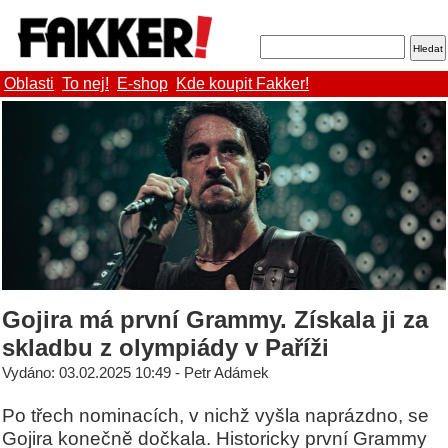
Oblasti
To nej!
E-shop
Kde koupit Fakker!
Gojira má první Grammy. Získala ji za
skladbu z olympiády v Paříži
Vydáno: 03.02.2025 10:49 - Petr Adámek
Po třech nominacích, v nichž vyšla naprázdno, se
Gojira konečně dočkala. Historicky první Grammy