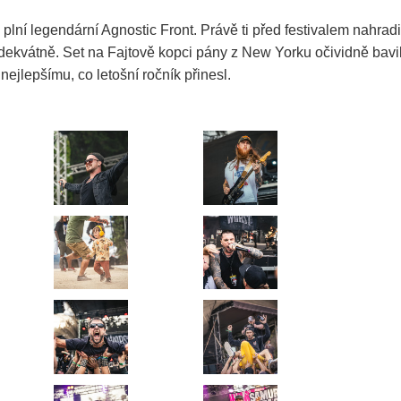
plní legendární Agnostic Front. Právě ti před festivalem nahradili
adekvátně. Set na Fajtově kopci pány z New Yorku očividně bavil 
nejlepšímu, co letošní ročník přinesl.