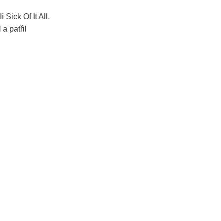
 Sick Of It All.
a patřil