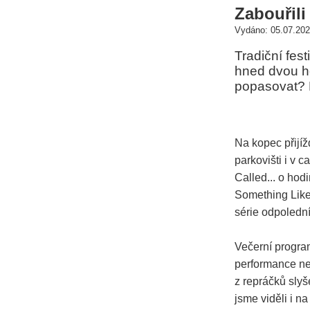
Zabouřili
Vydáno: 05.07.202
Tradiční fes
hned dvou he
popasovat? P
Na kopec přijí
parkovišti i v
Called... o ho
Something Like
série odpolední
Večerní program
performance nez
z repráčků slyš
jsme viděli i n