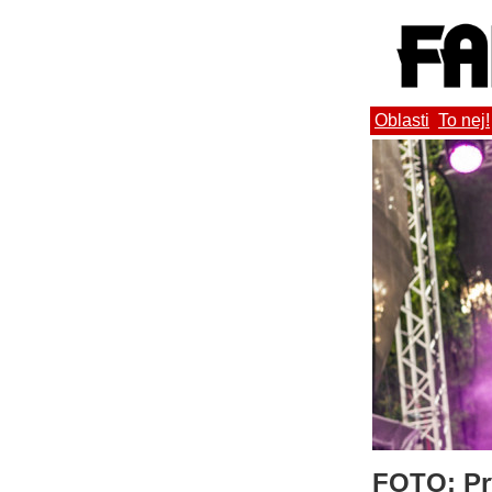
Oblasti
To nej!
FOTO: Prv