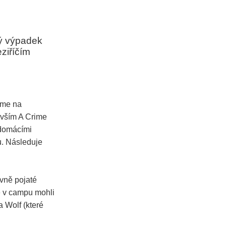
ný výpadek
ziříčím
íme na
uvším A Crime
 domácími
u. Následuje
avně pojaté
te v campu mohli
a Wolf (které