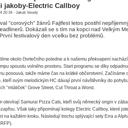
 i jakoby-Electric Callboy
4 20:34 - Jakub Veselý
tival "corových" žánrů Fajtfest letos postihl nepříjem
adlinerů. Dokázali se s tím na kopci nad Velkým Me
rvní festivalový den vcelku bez problémů.
ždíme okolo čtvrtečního poledne a k našemu překvapení nacház
 campu spoustu volného prostoru. Start programu se díky odpadn
dinu posouvá, takže máme čas na krátké občerstvení. Začínáme
, kteří svým melodickým HC dávají první návštěvníky do pohyb
ch "mlátiček" Grove Street, Cut Throat a Worst.
 otevírají Samurai Pizza Cats, kteří svůj německý origin v záb
apřou. Však taky připomínají kolegy Electric Callboy, které js
et na každém kroku. Následují trochu splývající sety Erra a Alph
a RFP).