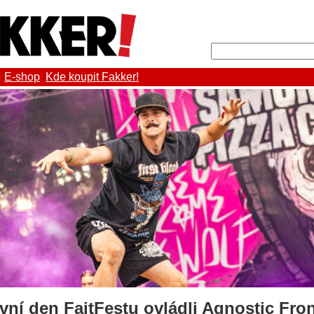
E-shop
Kde koupit Fakker!
ní den FajtFestu ovládli Agnostic Fron