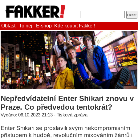
Oblasti
To nej!
E-shop
Kde koupit Fakker!
Nepředvídatelní Enter Shikari znovu v
Praze. Co předvedou tentokrát?
Vydáno: 06.10.2023 21:13 - Tisková zpráva
Enter Shikari se proslavili svým nekompromisním
přístupem k hudbě, revolučním mixováním žánrů i