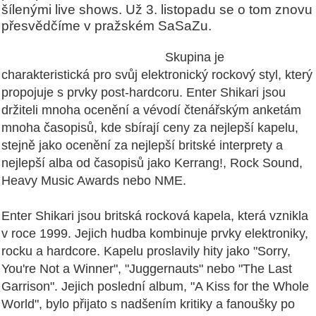
šílenými live shows. Už 3. listopadu se o tom znovu
přesvědčíme v pražském SaSaZu.
Skupina je
charakteristická pro svůj elektronický rockový styl, který
propojuje s prvky post-hardcoru. Enter Shikari jsou
držiteli mnoha ocenění a vévodí čtenářským anketám
mnoha časopisů, kde sbírají ceny za nejlepší kapelu,
stejně jako ocenění za nejlepší britské interprety a
nejlepší alba od časopisů jako Kerrang!, Rock Sound,
Heavy Music Awards nebo NME.
Enter Shikari jsou britská rocková kapela, která vznikla
v roce 1999. Jejich hudba kombinuje prvky elektroniky,
rocku a hardcore. Kapelu proslavily hity jako "Sorry,
You're Not a Winner", "Juggernauts" nebo "The Last
Garrison". Jejich poslední album, "A Kiss for the Whole
World", bylo přijato s nadšením kritiky a fanoušky po