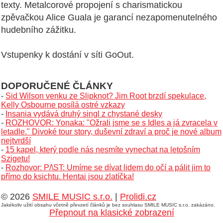
texty. Metalcorové propojení s charismatickou
zpěvačkou Alice Guala je garancí nezapomenutelného
hudebního zážitku.
Vstupenky k dostání v síti GoOut.
DOPORUČENÉ ČLÁNKY
-
Sid Wilson venku ze Slipknot? Jim Root brzdí spekulace,
Kelly Osbourne posílá ostré vzkazy
-
Insania vydává druhý singl z chystané desky
-
ROZHOVOR: Yonaka: "Ožrali jsme se s Idles a já zvracela v
letadle." Divoké tour story, duševní zdraví a proč je nové album
nejtvrdší
-
15 kapel, který podle nás nesmíte vynechat na letošním
Szigetu!
-
Rozhovor: P/\ST: Umíme se dívat lidem do očí a pálit jim to
přímo do ksichtu. Hentai jsou zlatíčka!
© 2026
SMILE MUSIC s.r.o.
|
Prolidi.cz
Jakékoliv užití obsahu včetně převzetí článků je bez souhlasu SMILE MUSIC s.r.o. zakázáno.
Přepnout na klasické zobrazení