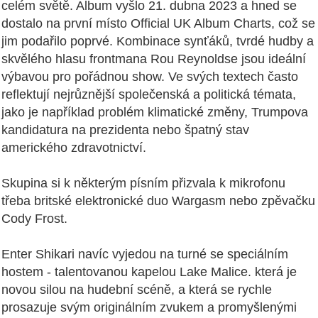
celém světě. Album vyšlo 21. dubna 2023 a hned se
dostalo na první místo Official UK Album Charts, což se
jim podařilo poprvé. Kombinace synťáků, tvrdé hudby a
skvělého hlasu frontmana Rou Reynoldse jsou ideální
výbavou pro pořádnou show. Ve svých textech často
reflektují nejrůznější společenská a politická témata,
jako je například problém klimatické změny, Trumpova
kandidatura na prezidenta nebo špatný stav
amerického zdravotnictví.
Skupina si k některým písním přizvala k mikrofonu
třeba britské elektronické duo Wargasm nebo zpěvačku
Cody Frost.
Enter Shikari navíc vyjedou na turné se speciálním
hostem - talentovanou kapelou Lake Malice. která je
novou silou na hudební scéně, a která se rychle
prosazuje svým originálním zvukem a promyšlenými