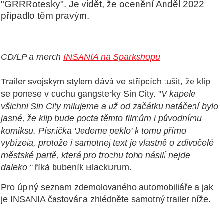
"GRRRotesky". Je vidět, že ocenění Anděl 2022
připadlo těm pravým.
CD/LP a merch
INSANIA na Sparkshopu
Trailer svojským stylem dává ve střípcích tušit, že klip
se ponese v duchu gangsterky Sin City. "
V kapele
všichni Sin City milujeme a už od začátku natáčení bylo
jasné, že klip bude pocta těmto filmům i původnímu
komiksu. Písnička 'Jedeme peklo' k tomu přímo
vybízela, protože i samotnej text je vlastně o zdivočelé
městské partě, která pro trochu toho násilí nejde
daleko,"
říká bubeník BlackDrum.
Pro úplný seznam zdemolovaného automobiliáře a jak
je INSANIA častována zhlédněte samotný trailer níže.