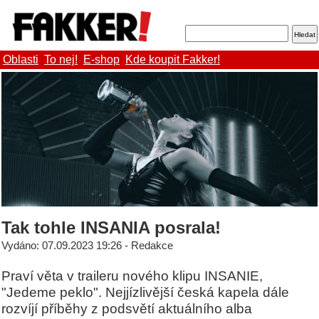
Oblasti
To nej!
E-shop
Kde koupit Fakker!
Tak tohle INSANIA posrala!
Vydáno: 07.09.2023 19:26 - Redakce
Praví věta v traileru nového klipu INSANIE,
"Jedeme peklo". Nejjízlivější česká kapela dále
rozvíjí příběhy z podsvětí aktuálního alba