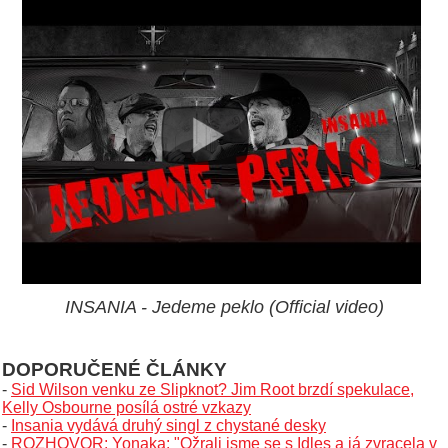
INSANIA - Jedeme peklo (Official video)
DOPORUČENÉ ČLÁNKY
-
Sid Wilson venku ze Slipknot? Jim Root brzdí spekulace,
Kelly Osbourne posílá ostré vzkazy
-
Insania vydává druhý singl z chystané desky
-
ROZHOVOR: Yonaka: "Ožrali jsme se s Idles a já zvracela v