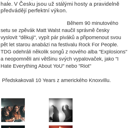
hale. V Česku jsou už stálými hosty a pravidelně
předvádějí perfektní výkon.
Během 90 minutového
setu se zpěvák Matt Walst naučil správně česky
vyslovit "děkuji", vypít pár piváků a připomenout svou
pět let starou anabázi na festivalu Rock For People.
TDG odehráli několik songů z nového alba "Explosions"
a neopomněli ani většinu svých vypalovaček, jako "I
Hate Everything About YoU"
nebo "Riot"
Předskakovali 10 Years z amerického Knoxvillu.