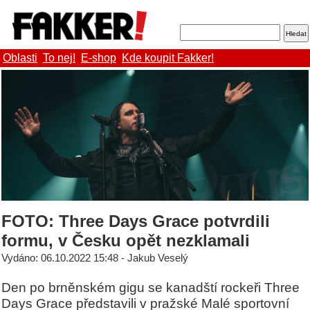
Oblasti
To nej!
E-shop
Kde koupit Fakker!
FOTO: Three Days Grace potvrdili
formu, v Česku opět nezklamali
Vydáno: 06.10.2022 15:48 - Jakub Veselý
Den po brněnském gigu se kanadští rockeři Three
Days Grace představili v pražské Malé sportovní