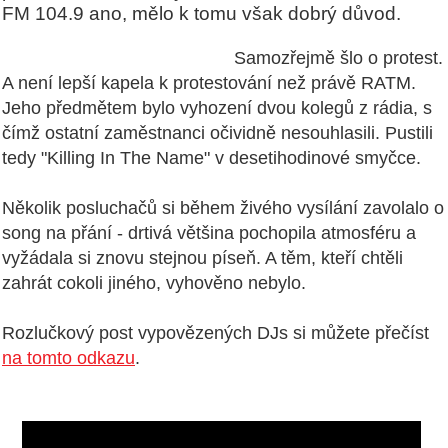
FM 104.9 ano, mělo k tomu však dobrý důvod.
Samozřejmě šlo o protest.
A není lepší kapela k protestování než právě RATM.
Jeho předmětem bylo vyhození dvou kolegů z rádia, s
čímž ostatní zaměstnanci očividně nesouhlasili. Pustili
tedy "Killing In The Name" v desetihodinové smyčce.
Několik posluchačů si během živého vysílání zavolalo o
song na přání - drtivá většina pochopila atmosféru a
vyžádala si znovu stejnou píseň. A těm, kteří chtěli
zahrát cokoli jiného, vyhověno nebylo.
Rozlučkový post vypovězených DJs si můžete přečíst
na tomto odkazu
.