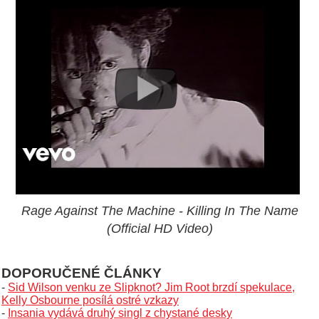
Rage Against The Machine - Killing In The Name
(Official HD Video)
DOPORUČENÉ ČLÁNKY
-
Sid Wilson venku ze Slipknot? Jim Root brzdí spekulace,
Kelly Osbourne posílá ostré vzkazy
-
Insania vydává druhý singl z chystané desky