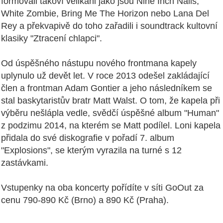
formovali takoví velikáni jako jsou Nine Inch Nails,
White Zombie, Bring Me The Horizon nebo Lana Del
Rey a překvapivě do toho zařadili i soundtrack kultovní
klasiky "Ztracení chlapci".
Od úspěšného nástupu nového frontmana kapely
uplynulo už devět let. V roce 2013 odešel zakládající
člen a frontman Adam Gontier a jeho následníkem se
stal baskytaristův bratr Matt Walst. O tom, že kapela při
výběru nešlápla vedle, svědčí úspěšné album "Human"
z podzimu 2014, na kterém se Matt podílel. Loni kapela
přidala do své diskografie v pořadí 7. album
"Explosions", se kterým vyrazila na turné s 12
zastávkami.
Vstupenky na oba koncerty pořídíte v síti GoOut za
cenu 790-890 Kč (Brno) a 890 Kč (Praha).