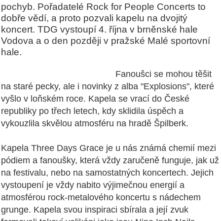
pochyb. Pořadatelé Rock for People Concerts to
dobře vědí, a proto pozvali kapelu na dvojitý
koncert. TDG vystoupí 4. října v brněnské hale
Vodova a o den později v pražské Malé sportovní
hale.
Fanoušci se mohou těšit
na staré pecky, ale i novinky z alba "Explosions", které
vyšlo v loňském roce. Kapela se vrací do České
republiky po třech letech, kdy sklidila úspěch a
vykouzlila skvělou atmosféru na hradě Špilberk.
Kapela Three Days Grace je u nás známá chemií mezi
pódiem a fanoušky, která vždy zaručeně funguje, jak už
na festivalu, nebo na samostatných koncertech. Jejich
vystoupení je vždy nabito výjimečnou energií a
atmosférou rock-metalového koncertu s nádechem
grunge. Kapela svou inspiraci sbírala a její zvuk