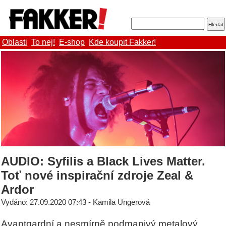
Oblasti
To nej!
E-shop
Kde koupit Fakker!
AUDIO: Syfilis a Black Lives Matter.
Toť nové inspirační zdroje Zeal &
Ardor
Vydáno: 27.09.2020 07:43 - Kamila Ungerová
Avantgardní a nesmírně podmanivý metalový