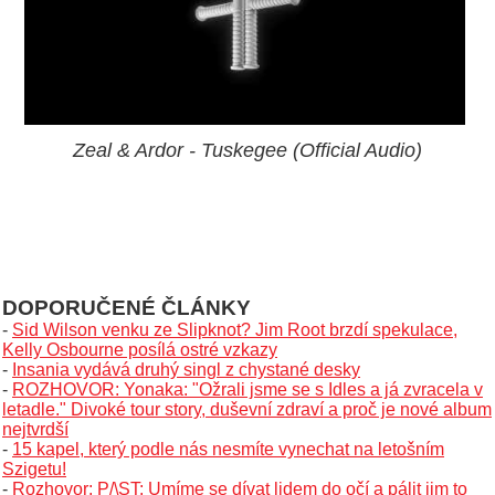
Zeal & Ardor - Tuskegee (Official Audio)
DOPORUČENÉ ČLÁNKY
-
Sid Wilson venku ze Slipknot? Jim Root brzdí spekulace,
Kelly Osbourne posílá ostré vzkazy
-
Insania vydává druhý singl z chystané desky
-
ROZHOVOR: Yonaka: "Ožrali jsme se s Idles a já zvracela v
letadle." Divoké tour story, duševní zdraví a proč je nové album
nejtvrdší
-
15 kapel, který podle nás nesmíte vynechat na letošním
Szigetu!
-
Rozhovor: P/\ST: Umíme se dívat lidem do očí a pálit jim to