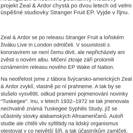
projekt Zeal & Ardor chystá po dvou letech od velmi
úspěšné studiovky Stranger Fruit EP. Vyjde v říjnu.
Zeal & Ardor se po releasu Stranger Fruit a loňském
živáku Live in London odmlčeli. V souvislosti s
koronavirem se není čemu divit, ale nepřicházely ani
zvěsti o novém albu. Mlčení zkraje září prolomili
oznámením releasu nového EP Wake of Nation.
Na neotřelost jsme z tábora švýcarsko-amerických Zeal
& Ardor zvyklí, vlastně po ní prahneme. A tak by se
slušelo vysvětlit, odkud pramení pojmenování novinky
"Tuskegee". Inu, v letech 1932–1972 se tak jmenovala
nechvalně známá Tuskegee Syphilis Study, jíž se
učástnily stovky alabamských Afroameričanů. Autoři
studie ale chtěli vliv syfilitidy na lidský organismus
otestovat v co největší šíři, a tak účastníkům zamlčeli,