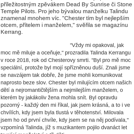
příležitostným zpěvákem Dead By Sunrise či Stone
Temple Pilots. Pro jeho bývalou manželku Talindu
znamenal mnohem víc. "Chester tím byl nejlepším
otcem, přítelem i manželem," svěřila se magazínu
Kerrang.
"Vždy mi opakoval, jak
moc mě miluje a oceňuje," prozradila Talinda Kerrangu
v roce 2018, rok od Chesterovy smrti.
"Byl pro mě moc
speciální, protože byl mojí spřízněnou duší.
Znali jsme
se navzájem tak dobře, že jsme mohli komunikovat
naprosto beze slov.
Chester byl
milujícím otcem našich
dětí a nejromantičtějším a nejmilejším manželem, o
kterém by jakákoliv žena mohla snít. Byl opravdu
pozorný - každý den mi říkal, jak jsem krásná, a to i ve
chvílích, kdy jsem byla tlustá v těhotenství. Milovala
jsem ho od první chvíle
, kdy jsem se na něj podívala,"
vzpomíná Talinda, jíž s muzikantem pojilo dvanáct let