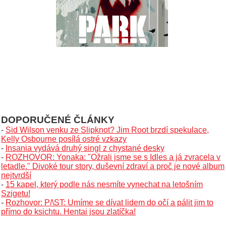
DOPORUČENÉ ČLÁNKY
-
Sid Wilson venku ze Slipknot? Jim Root brzdí spekulace,
Kelly Osbourne posílá ostré vzkazy
-
Insania vydává druhý singl z chystané desky
-
ROZHOVOR: Yonaka: "Ožrali jsme se s Idles a já zvracela v
letadle." Divoké tour story, duševní zdraví a proč je nové album
nejtvrdší
-
15 kapel, který podle nás nesmíte vynechat na letošním
Szigetu!
-
Rozhovor: P/\ST: Umíme se dívat lidem do očí a pálit jim to
přímo do ksichtu. Hentai jsou zlatíčka!