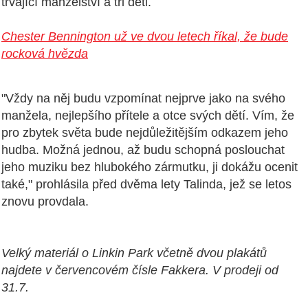
trvající manželství a tři děti.
Chester Bennington už ve dvou letech říkal, že bude
rocková hvězda
"Vždy na něj budu vzpomínat nejprve jako na svého
manžela, nejlepšího přítele a otce svých dětí.
Vím, že
pro zbytek světa bude nejdůležitějším odkazem jeho
hudba.
Možná jednou, až budu schopná poslouchat
jeho muziku bez hlubokého zármutku, ji dokážu ocenit
také," prohlásila před dvěma lety Talinda, jež se letos
znovu provdala.
Velký materiál o Linkin Park včetně dvou plakátů
najdete v červencovém čísle Fakkera. V prodeji od
31.7.