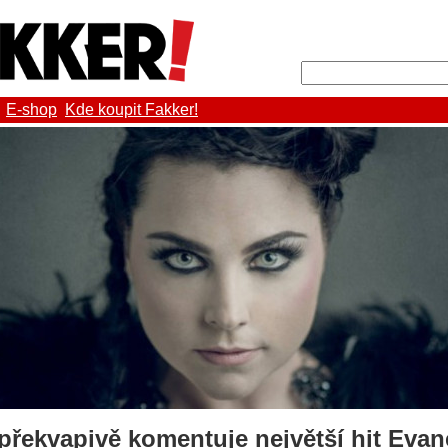
E-shop
Kde koupit Fakker!
překvapivě komentuje největší hit Eva