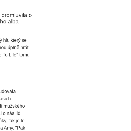
promluvila o
ého alba
hit, který se
nou úplně hrát
 To Life" tomu
budovala
našich
ěli mužského
 o nás lidi
y, tak je to
la Amy. "Pak