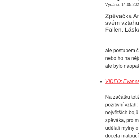
Vydáno: 14.05.202
Zpěvačka Am
svém vztahu 
Fallen. Lásk
ale postupem č
nebo ho na něja
ale bylo naopa
VIDEO: Evanes
Na začátku tot
pozitivní vztah
největších bojů
zpěváka, pro mě
udělali mylný o
docela matoucí.