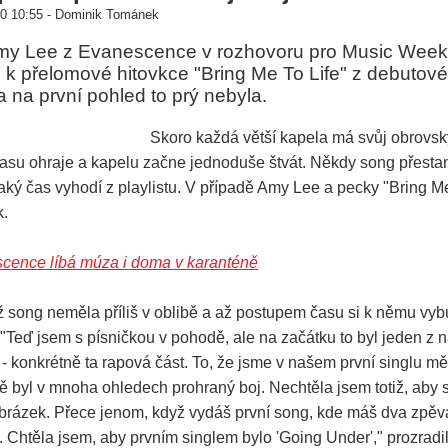
0 10:55 - Dominik Tománek
y Lee z Evanescence v rozhovoru pro Music Week 
k přelomové hitovkce "Bring Me To Life" z debutov
a na první pohled to prý nebyla.
Skoro každá větší kapela má svůj obrovský 
asu ohraje a kapelu začne jednoduše štvát. Někdy song přesta
ký čas vyhodí z playlistu. V případě Amy Lee a pecky "Bring Me
k.
cence líbá múza i doma v karanténě
iž song neměla příliš v oblibě a až postupem času si k němu vy
: "Teď jsem s písničkou v pohodě, ale na začátku to byl jeden z 
 - konkrétně ta rapová část. To, že jsme v našem první singlu m
 byl v mnoha ohledech prohraný boj. Nechtěla jsem totiž, aby si
brázek. Přece jenom, když vydáš první song, kde máš dva zpěvák
 Chtěla jsem, aby prvním singlem bylo 'Going Under'," prozradi