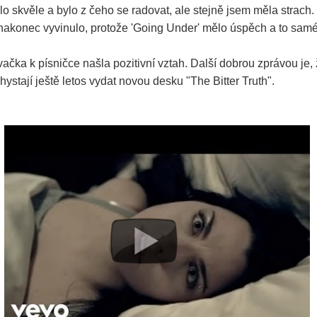
o skvěle a bylo z čeho se radovat, ale stejně jsem měla strach
o nakonec vyvinulo, protože 'Going Under' mělo úspěch a to samé
ačka k písničce našla pozitivní vztah. Další dobrou zprávou je,
stají ještě letos vydat novou desku "The Bitter Truth".