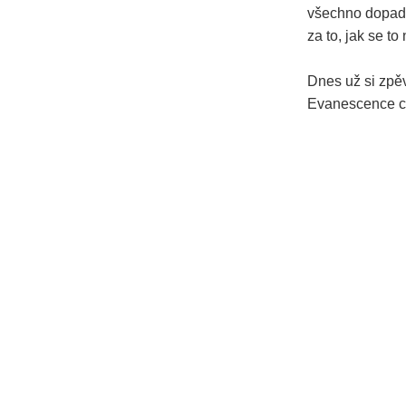
všechno dopadl
za to, jak se t
Dnes už si zpěv
Evanescence chy