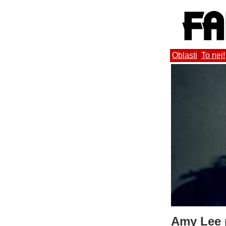
Oblasti
To nej!
Amy Lee 