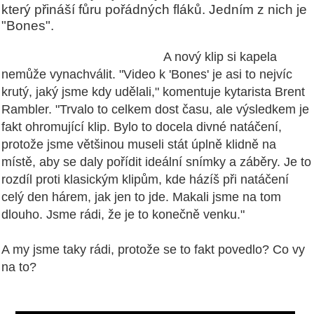
který přináší fůru pořádných fláků. Jedním z nich je
"Bones".
A nový klip si kapela
nemůže vynachválit. "Video k 'Bones' je asi to nejvíc
krutý, jaký jsme kdy udělali," komentuje kytarista Brent
Rambler. "Trvalo to celkem dost času, ale výsledkem je
fakt ohromující klip. Bylo to docela divné natáčení,
protože jsme většinou museli stát úplně klidně na
místě, aby se daly pořídit ideální snímky a záběry. Je to
rozdíl proti klasickým klipům, kde házíš při natáčení
celý den hárem, jak jen to jde. Makali jsme na tom
dlouho. Jsme rádi, že je to konečně venku."
A my jsme taky rádi, protože se to fakt povedlo? Co vy
na to?