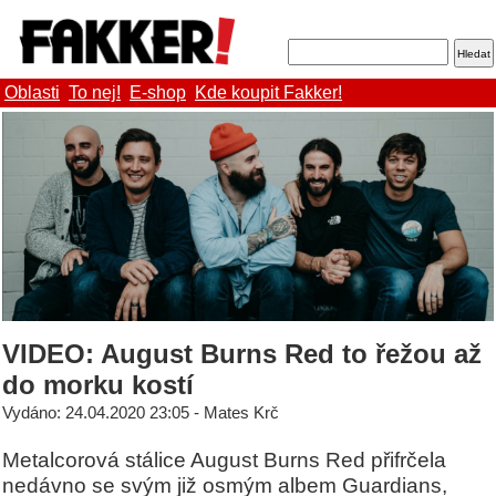
Oblasti
To nej!
E-shop
Kde koupit Fakker!
VIDEO: August Burns Red to řežou až
do morku kostí
Vydáno: 24.04.2020 23:05 - Mates Krč
Metalcorová stálice August Burns Red přifrčela
nedávno se svým již osmým albem Guardians,