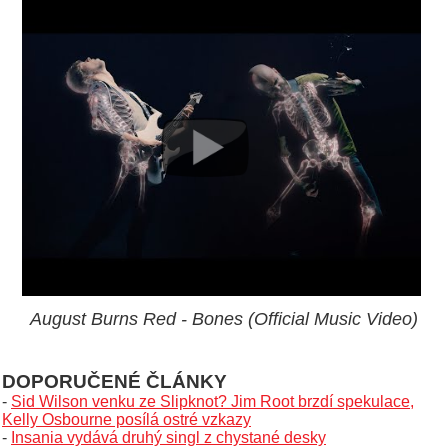
August Burns Red - Bones (Official Music Video)
DOPORUČENÉ ČLÁNKY
-
Sid Wilson venku ze Slipknot? Jim Root brzdí spekulace,
Kelly Osbourne posílá ostré vzkazy
-
Insania vydává druhý singl z chystané desky