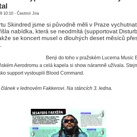
tal
 10:10 - Čestmír Jíra
tu Skindred jsme si původně měli v Praze vychutnat
řišla nabídka, která se neodmítá (supportovat Distur
, takže se koncert musel o dlouhých deset měsíců pře
.
Benji do toho v pražském Lucerna Music Ba
ňském Aerodromu a celá kapela si show náramně užívala. Stejně
ako support vystoupili Blood Command.
 článek v lednovém Fakkerovi. Na stáncích 3. ledna.