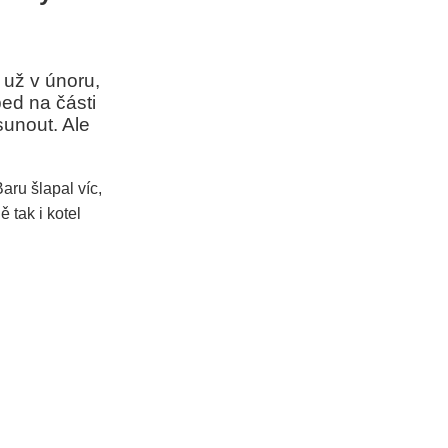
 už v únoru,
bed na části
sunout. Ale
ru šlapal víc,
 tak i kotel