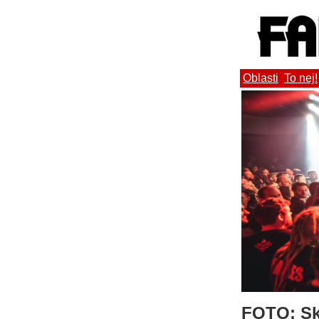
Oblasti
To nej!
FOTO: Ski