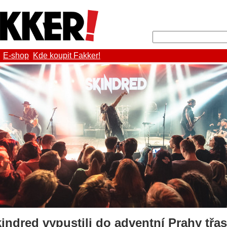
E-shop
Kde koupit Fakker!
ndred vypustili do adventní Prahy třa