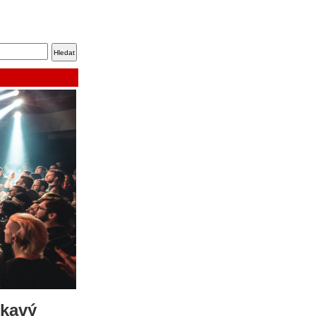
skavý