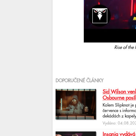
Rise of the
DOPORUČENÉ ČLÁNKY
Sid Wilson venk
Osbourne posíl
Kolem Slipknot je
července s informa
dekádách z kapely
Vydáno: 04.08.202
Insania vydává