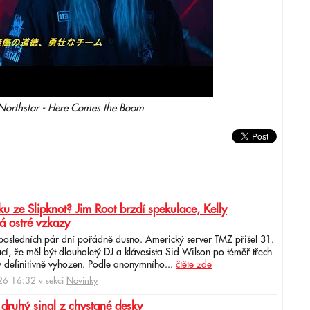
 Northstar - Here Comes the Boom
u ze Slipknot? Jim Root brzdí spekulace, Kelly
á ostré vzkazy
 posledních pár dní pořádně dusno. Americký server TMZ přišel 31.
cí, že měl být dlouholetý DJ a klávesista Sid Wilson po téměř třech
 definitivně vyhozen. Podle anonymního...
čtěte zde
6 16:32 v sekci
Novinky
 druhý singl z chystané desky