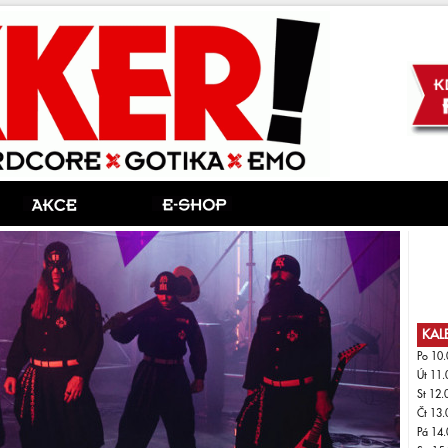
KAL
Po 10.
Út 11.
St 12.
Čt 13.
Pá 14.