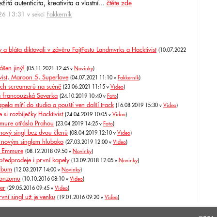
itá autenticita, kreativita a vlastní...
čtěte zde
6 13:31 v sekci
Fakkerník
 bláta diktovali v závěru FajtFestu Landmvrks a Hacktivist
(10.07.2022
šen jiný!
(05.11.2021 12:45 v
Novinky
)
vist, Maroon 5, Superlove
(04.07.2021 11:10 v
Fakkerník
)
jších screamerů na scéně
(23.06.2021 11:15 v
Video
)
a francouzská Severka
(24.10.2019 10:40 v
Foto
)
pela míří do studia a pouští ven další track
(16.08.2019 15:30 v
Video
)
si rozbíječky Hacktivist
(24.04.2019 10:05 v
Video
)
mure otřásla Prahou
(23.04.2019 14:25 v
Foto
)
ový singl bez dvou členů
(08.04.2019 12:10 v
Video
)
 novým singlem hluboko
(27.03.2019 12:00 v
Video
)
čů Emmure
(08.12.2018 09:50 v
Novinky
)
předprodeje i první kapely
(13.09.2018 12:05 v
Novinky
)
album
(12.03.2017 14:00 v
Novinky
)
 konzumu
(10.10.2016 08:10 v
Video
)
ber
(29.05.2016 09:45 v
Video
)
vní singl už je venku
(19.01.2016 09:20 v
Video
)