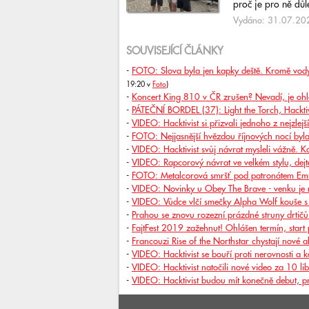
proč je pro ně důlež
Vydáno: 31.07.202
SOUVISEJÍCÍ ČLÁNKY
-
FOTO: Slova byla jen kapky deště. Kromě vody a
19:20 v
Foto
)
-
Koncert King 810 v ČR zrušen? Nevadí, je ohlá
-
PÁTEČNÍ BORDEL (37): Light the Torch, Hackti
-
VIDEO: Hacktivist si přizvali jednoho z nejzle
-
FOTO: Nejjasnější hvězdou říjnových nocí byl
-
VIDEO: Hacktivist svůj návrat mysleli vážně. Ka
-
VIDEO: Rapcorový návrat ve velkém stylu, dejte 
-
FOTO: Metalcorová smršť pod patronátem Em
-
VIDEO: Novinky u Obey The Brave - venku je n
-
VIDEO: Vůdce vlčí smečky Alpha Wolf kouše s
-
Prahou se znovu rozezní prázdné struny drti
-
FajtFest 2019 zažehnut! Ohlášen termín, start 
-
Francouzi Rise of the Northstar chystají nové 
-
VIDEO: Hacktivist se bouří proti nerovnosti a
-
VIDEO: Hacktivist natočili nové video za 10 li
-
VIDEO: Hacktivist budou mít konečně debut, pr