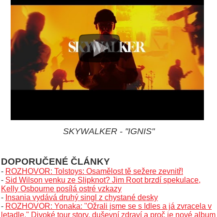
SKYWALKER - "IGNIS"
DOPORUČENÉ ČLÁNKY
-
ROZHOVOR: Tolstoys: Osamělost tě sežere zevnitř!
-
Sid Wilson venku ze Slipknot? Jim Root brzdí spekulace,
Kelly Osbourne posílá ostré vzkazy
-
Insania vydává druhý singl z chystané desky
-
ROZHOVOR: Yonaka: "Ožrali jsme se s Idles a já zvracela v
letadle." Divoké tour story, duševní zdraví a proč je nové album