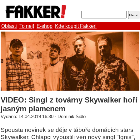
Oblasti
To nej!
E-shop
Kde koupit Fakker!
VIDEO: Singl z továrny Skywalker hoří
jasným plamenem
Vydáno: 14.04.2019 16:30 - Dominik Šidlo
Spousta novinek se děje v táboře domácích stars
Skywalker. Chlapci vypustili ven nový singl "Ignis",