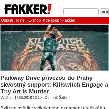
Oblasti
To nej!
E-shop
Kde koupit Fakker!
Parkway Drive přivezou do Prahy
skvostný support: Killswitch Engage a
Thy Art Is Murder
Vydáno: 17.08.2018 13:10 - Dominik Šidlo
Byli jste svědky velkolepého oznámení pražského