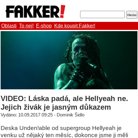
Oblasti
To nej!
E-shop
Kde koupit Fakker!
VIDEO: Láska padá, ale Hellyeah ne.
Jejich živák je jasným důkazem
Vydáno: 10.09.2017 09:25 - Dominik Šidlo
Deska Unden!able od supergroup Hellyeah je
venku už nějaký ten měsíc, dokonce jsme ji měli