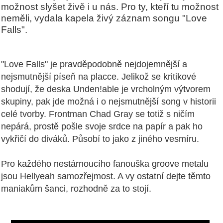
možnost slyšet živě i u nás. Pro ty, kteří tu možnost
neměli, vydala kapela živý záznam songu "Love
Falls".
"Love Falls" je pravděpodobně nejdojemnější a
nejsmutnější píseň na placce. Jelikož se kritikové
shodují, že deska Unden!able je vrcholným výtvorem
skupiny, pak jde možná i o nejsmutnější song v historii
celé tvorby. Frontman Chad Gray se totiž s ničím
nepárá, prostě pošle svoje srdce na papír a pak ho
vykřičí do diváků. Působí to jako z jiného vesmíru.
Pro každého nestárnoucího fanouška groove metalu
jsou Hellyeah samozřejmost. A vy ostatní dejte těmto
maniakům šanci, rozhodně za to stojí.