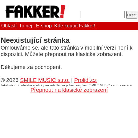
Oblasti
To nej!
E-shop
Kde koupit Fakker!
Neexistující stránka
Omlouváme se, ale tato stránka v mobilní verzi není k
dispozici. Můžete přepnout na klasické zobrazení.
Děkujeme za pochopení.
© 2026
SMILE MUSIC s.r.o.
|
Prolidi.cz
Jakékoliv užití obsahu včetně převzetí článků je bez souhlasu SMILE MUSIC s.r.o. zakázáno.
Přepnout na klasické zobrazení