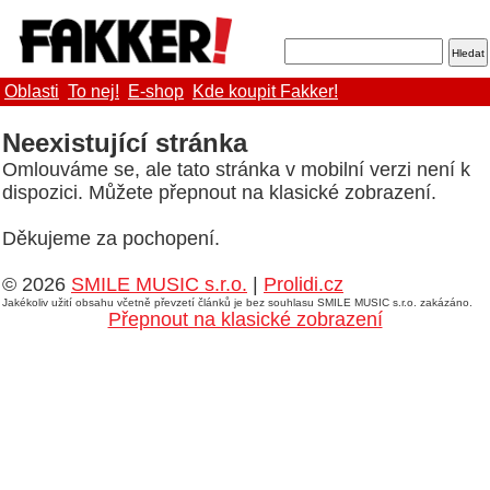
Oblasti
To nej!
E-shop
Kde koupit Fakker!
Neexistující stránka
Omlouváme se, ale tato stránka v mobilní verzi není k
dispozici. Můžete přepnout na klasické zobrazení.
Děkujeme za pochopení.
© 2026
SMILE MUSIC s.r.o.
|
Prolidi.cz
Jakékoliv užití obsahu včetně převzetí článků je bez souhlasu SMILE MUSIC s.r.o. zakázáno.
Přepnout na klasické zobrazení