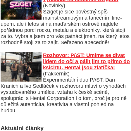
(Novinky)
Sziget je sice pověstný spíš
mainstreamovým a tanečním line-
upem, ale i letos si na maďarském ostrově najdete
pořádnou porci rocku, metalu a elektroniky, která stojí
za to. Vybrala jsem pro vás patnáct jmen, na který letos
rozhodně stojí za to zajít. Seřazeno abecedně!
Rozhovor: P/\ST: Umíme se dívat
lidem do očí a pálit jim to přímo do
ksichtu. Hentai jsou zlatíčka!
(Fakkerník)
Experimentální duo P/\ST: Dan
Kranich a Ivo Sedláček v rozhovoru mluví o výhodách
vystudovaného umělce, vztahu k české scéně,
spolupráci s Hentai Corporation i o tom, proč je pro ně
důležitá autenticita, kreativita a vlastní pohled na
hudbu.
Aktuální články