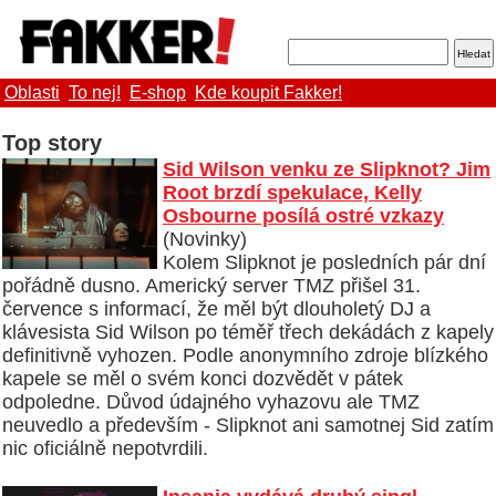
Oblasti
To nej!
E-shop
Kde koupit Fakker!
Top story
Sid Wilson venku ze Slipknot? Jim
Root brzdí spekulace, Kelly
Osbourne posílá ostré vzkazy
(Novinky)
Kolem Slipknot je posledních pár dní
pořádně dusno. Americký server TMZ přišel 31.
července s informací, že měl být dlouholetý DJ a
klávesista Sid Wilson po téměř třech dekádách z kapely
definitivně vyhozen. Podle anonymního zdroje blízkého
kapele se měl o svém konci dozvědět v pátek
odpoledne. Důvod údajného vyhazovu ale TMZ
neuvedlo a především - Slipknot ani samotnej Sid zatím
nic oficiálně nepotvrdili.