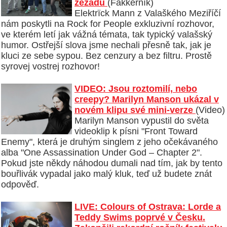
zezadu
(Fakkerník)
Elektrïck Mann z Valaškého Meziříčí
nám poskytli na Rock for People exkluzivní rozhovor,
ve kterém letí jak vážná témata, tak typický valašský
humor. Ostřejší slova jsme nechali přesně tak, jak je
kluci ze sebe sypou. Bez cenzury a bez filtru. Prostě
syrovej vostrej rozhovor!
VIDEO: Jsou roztomilí, nebo
creepy? Marilyn Manson ukázal v
novém klipu své mini-verze
(Video)
Marilyn Manson vypustil do světa
videoklip k písni "Front Toward
Enemy", která je druhým singlem z jeho očekávaného
alba "One Assassination Under God – Chapter 2".
Pokud jste někdy náhodou dumali nad tím, jak by tento
bouřlivák vypadal jako malý kluk, teď už budete znát
odpověď.
LIVE: Colours of Ostrava: Lorde a
Teddy Swims poprvé v Česku.