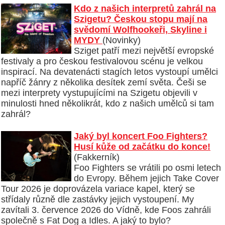
Kdo z našich interpretů zahrál na
Szigetu? Českou stopu mají na
svědomí Wolfhookeři, Skyline i
MYDY
(Novinky)
Sziget patří mezi největší evropské
festivaly a pro českou festivalovou scénu je velkou
inspirací. Na devatenácti stagích letos vystoupí umělci
napříč žánry z několika desítek zemí světa. Češi se
mezi interprety vystupujícími na Szigetu objevili v
minulosti hned několikrát, kdo z našich umělců si tam
zahrál?
Jaký byl koncert Foo Fighters?
Husí kůže od začátku do konce!
(Fakkerník)
Foo Fighters se vrátili po osmi letech
do Evropy. Během jejich Take Cover
Tour 2026 je doprovázela variace kapel, který se
střídaly různě dle zastávky jejich vystoupení. My
zavítali 3. července 2026 do Vídně, kde Foos zahráli
společně s Fat Dog a Idles. A jaký to bylo?