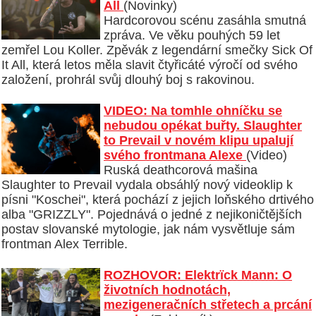
All
(Novinky)
Hardcorovou scénu zasáhla smutná
zpráva. Ve věku pouhých 59 let
zemřel Lou Koller. Zpěvák z legendární smečky Sick Of
It All, která letos měla slavit čtyřicáté výročí od svého
založení, prohrál svůj dlouhý boj s rakovinou.
VIDEO: Na tomhle ohníčku se
nebudou opékat buřty. Slaughter
to Prevail v novém klipu upalují
svého frontmana Alexe
(Video)
Ruská deathcorová mašina
Slaughter to Prevail vydala obsáhlý nový videoklip k
písni "Koschei", která pochází z jejich loňského drtivého
alba "GRIZZLY". Pojednává o jedné z nejikoničtějších
postav slovanské mytologie, jak nám vysvětluje sám
frontman Alex Terrible.
ROZHOVOR: Elektrïck Mann: O
životních hodnotách,
mezigeneračních střetech a prcání