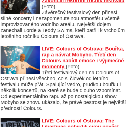
Zakončili rekordní ročník festivalu
(Foto)
Závěrečný festivalový den přinesl
silné koncerty i nezapomenutelnou atmosféru včetně
improvizovaného vodního areálu. Největší dojem
zanechali Lorde a Teddy Swims, kteří patřili k vrcholům
letošního ročníku Colours of Ostrava.
LIVE: Colours of Ostrava: Bouřka,
rap a návrat Mobyho. Třetí den
Colours nabídl emoce i výjimečné
momenty
(Foto)
Třetí festivalový den na Colours of
Ostrava přinesl všechno, co si člověk od letního
festivalu může přát. Spalující vedro, prudkou bouřku i
několik koncertů, na které se bude dlouho vzpomínat.
Od experimentálního rapu až po nostalgickou show
Mobyho se znovu ukázalo, že právě pestrost je největší
předností Colours.
LIVE: Colours of Ostrava: The
Libertines potvrdili svou pověst,