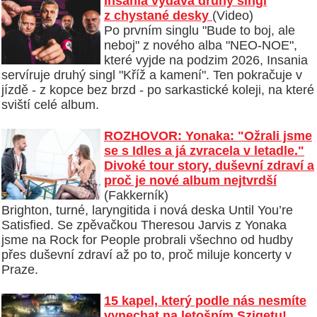
Insania vydává druhý singl
z chystané desky
(Video)
Po prvním singlu "Bude to boj, ale
neboj" z nového alba "NEO-NOE",
které vyjde na podzim 2026, Insania
servíruje druhý singl "Kříž a kamení". Ten pokračuje v
jízdě - z kopce bez brzd - po sarkastické koleji, na které
sviští celé album.
ROZHOVOR: Yonaka: "Ožrali jsme
se s Idles a já zvracela v letadle."
Divoké tour story, duševní zdraví a
proč je nové album nejtvrdší
(Fakkerník)
Brighton, turné, laryngitida i nová deska Until You’re
Satisfied. Se zpěvačkou Theresou Jarvis z Yonaka
jsme na Rock for People probrali všechno od hudby
přes duševní zdraví až po to, proč miluje koncerty v
Praze.
15 kapel, který podle nás nesmíte
vynechat na letošním Szigetu!