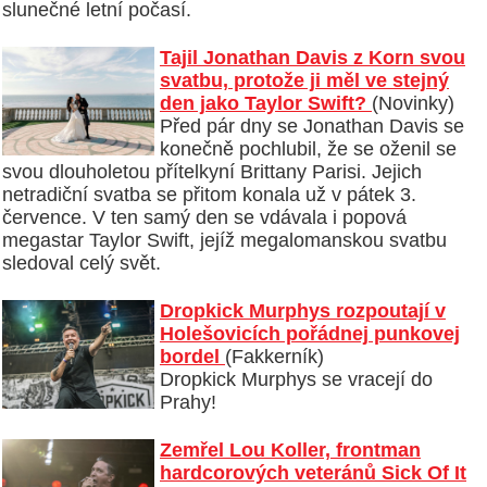
slunečné letní počasí.
Tajil Jonathan Davis z Korn svou
svatbu, protože ji měl ve stejný
den jako Taylor Swift?
(Novinky)
Před pár dny se Jonathan Davis se
konečně pochlubil, že se oženil se
svou dlouholetou přítelkyní Brittany Parisi. Jejich
netradiční svatba se přitom konala už v pátek 3.
července. V ten samý den se vdávala i popová
megastar Taylor Swift, jejíž megalomanskou svatbu
sledoval celý svět.
Dropkick Murphys rozpoutají v
Holešovicích pořádnej punkovej
bordel
(Fakkerník)
Dropkick Murphys se vracejí do
Prahy!
Zemřel Lou Koller, frontman
hardcorových veteránů Sick Of It