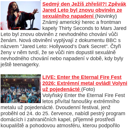
Sedmý den Ježíš zhřešil?! Zpěvák
Jared Leto byl znovu obviněn ze
sexuálního napadení
(Novinky)
Známý americký herec a frontman
kapely Thirty Seconds to Mars Jared
Leto byl znovu obviněn z nevhodného chování vůči
ženám. Nová obvinění vyplývají z dokumentu BBC s
názvem "Jared Leto: Hollywood’s Dark Secret". Čtyři
ženy v něm tvrdí, že se vůči nim dopustil sexuálně
nevhodného chování nebo napadení v době, kdy byly
ještě teenagerky.
LIVE: Enter the Eternal Fire Fest
2026: Extrémní metal ovládl Volyni
už pojedenácté
(Foto)
Volyňský Enter the Eternal Fire Fest
letos přivítal fanoušky extrémního
metalu už pojedenácté. Dvoudenní festival, jenž
proběhl od 24. do 25. července, nabídl pestrý program
domácích i zahraničních kapel, příjemné prostředí
koupaliště a pohodovou atmosféru, kterou podpořilo