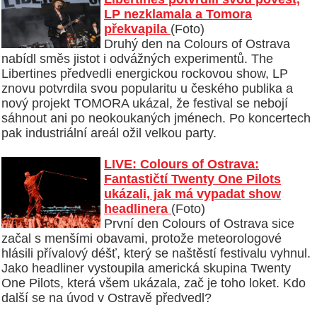
LP nezklamala a Tomora
překvapila
(Foto)
Druhý den na Colours of Ostrava
nabídl směs jistot i odvážných experimentů. The
Libertines předvedli energickou rockovou show, LP
znovu potvrdila svou popularitu u českého publika a
nový projekt TOMORA ukázal, že festival se nebojí
sáhnout ani po neokoukaných jménech. Po koncertech
pak industriální areál ožil velkou party.
LIVE: Colours of Ostrava:
Fantastičtí Twenty One Pilots
ukázali, jak má vypadat show
headlinera
(Foto)
První den Colours of Ostrava sice
začal s menšími obavami, protože meteorologové
hlásili přívalový déšť, který se naštěstí festivalu vyhnul.
Jako headliner vystoupila americká skupina Twenty
One Pilots, která všem ukázala, zač je toho loket. Kdo
další se na úvod v Ostravě předvedl?